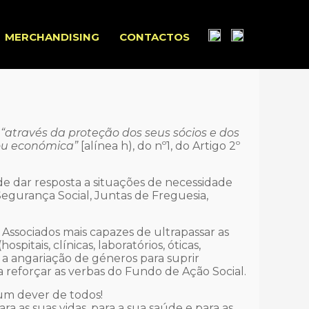
MERCHANDISING
CONTACTOS
l
“através da proteção dos seus sócios e dos
 ou económica”
[alínea h), do nº1, do Artigo 2º
de dar resposta a situações de necessidade
Segurança Social, Juntas de Freguesia,
Associados mais capazes de ultrapassar as
itais, clínicas, laboratórios, óticas,
 a angariação de géneros para suprir
ra reforçar as verbas do Fundo de Ação Social.
 um dever de todos!
a as suas vidas, para a sua saúde e para as