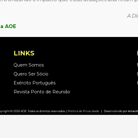
A Di
da AOE
LINKS
Quem Somos
Quero Ser Sócio
Exército Português
Revista Ponto de Reunião
yright © 2026 AOE. Todos os direitos reservados. |
Política de Privacidade
| Desenvolvido por
Kriact