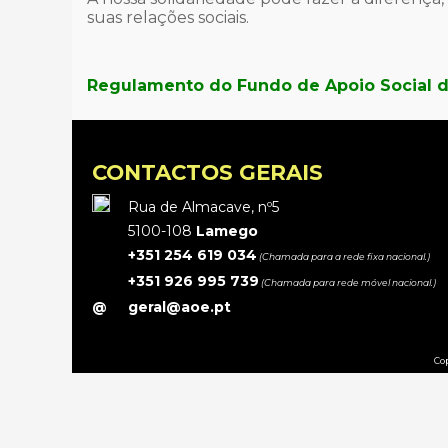
suas relações sociais.
Regulamento do Fundo de Apoio Social 
CONTACTOS GERAIS
Rua de Almacave, nº5
5100-108
Lamego
+351 254 619 034
(Chamada para a rede fixa nacional.)
+351 926 995 739
(Chamada para rede móvel nacional.)
@
geral@aoe.pt
Cop