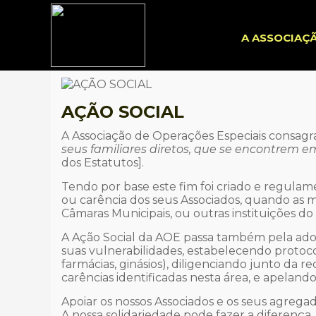
A ASSOCIAÇ
AÇÃO SOCIAL
A Associação de Operações Especiais consagra
seus familiares diretos, que se encontrem em
dos Estatutos].
Tendo por base este fim foi criado e regulam
ou carência dos seus Associados, quando as me
Câmaras Municipais, ou outras instituições do
A Ação Social da AOE passa também pela adoç
suas vulnerabilidades, estabelecendo protocolo
farmácias, ginásios), diligenciando junto da
carências identificadas nesta área, e apeland
Apoiar os nossos Associados e os seus agrega
A nossa solidariedade pode fazer a diferença,