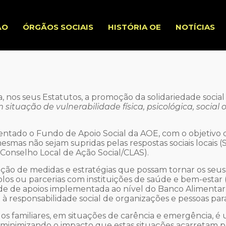
ÃO
ÓRGÃOS SOCIAIS
HISTÓRIA OE
NOTÍCIAS
, nos seus Estatutos, a promoção da solidariedade socia
 situação de vulnerabilidade física, psicológica, social
entado o Fundo de Apoio Social da AOE, com o objetivo 
smas não sejam supridas pelas respostas sociais locais (
 Conselho Local de Ação Social/CLAS).
ão de medidas e estratégias que possam tornar os seus 
s ou parcerias com instituições de saúde e bem-estar (hosp
 rede de apoios implementada ao nível do Banco Alimentar
o à responsabilidade social de organizações e pessoas pa
dos familiares, em situações de carência e emergência, é
 minimizando o impacto que estas situações acarretam par