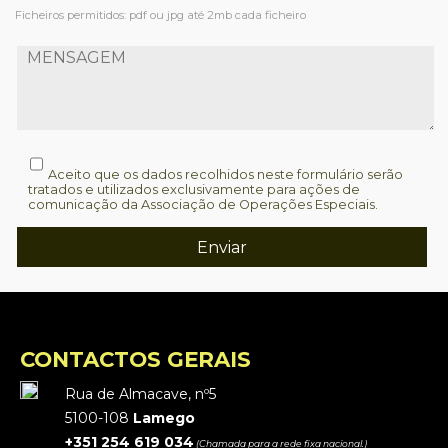
Ficheiros permitidos: pdf ou jpg até 2mb cada ficheiro
Aceito que os dados recolhidos neste formulário serão
tratados e utilizados exclusivamente para ações de
comunicação da Associação de Operações Especiais.
CONTACTOS GERAIS
Rua de Almacave, nº5
5100-108
Lamego
+351 254 619 034
(Chamada para a rede fixa nacional.)