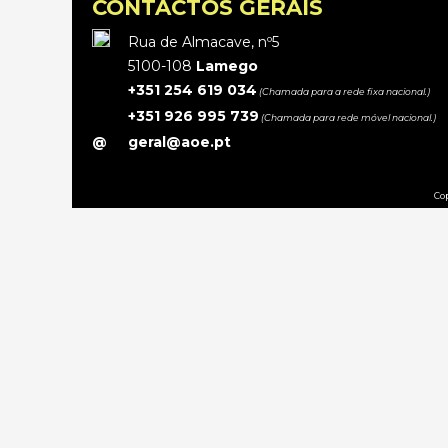
CONTACTOS GERAIS
Rua de Almacave, nº5
5100-108
Lamego
+351 254 619 034
(Chamada para a rede fixa nacional.)
+351 926 995 739
(Chamada para rede móvel nacional.)
@
geral@aoe.pt
Cop