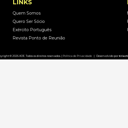
LINKS
Quem Somos
Quero Ser Sócio
Exército Português
Revista Ponto de Reunião
yright © 2026 AOE. Todos os direitos reservados. |
Política de Privacidade
| Desenvolvido por
Kriact