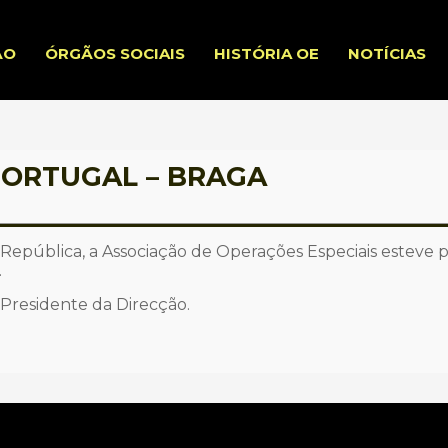
ÃO
ÓRGÃOS SOCIAIS
HISTÓRIA OE
NOTÍCIAS
PORTUGAL – BRAGA
 República, a Associação de Operações Especiais esteve p
.
 Presidente da Direcção.