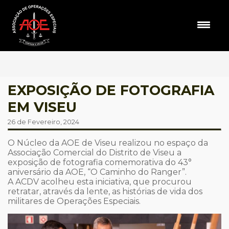
EXPOSIÇÃO DE FOTOGRAFIA
EM VISEU
26 de Fevereiro, 2024
O Núcleo da AOE de Viseu realizou no espaço da
Associação Comercial do Distrito de Viseu a
exposição de fotografia comemorativa do 43°
aniversário da AOE, “O Caminho do Ranger”.
A ACDV acolheu esta iniciativa, que procurou
retratar, através da lente, as histórias de vida dos
militares de Operações Especiais.