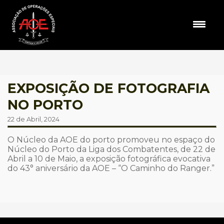
EXPOSIÇÃO DE FOTOGRAFIA
NO PORTO
22 de Abril, 2024
O Núcleo da AOE do porto promoveu no espaço do
Núcleo do Porto da Liga dos Combatentes, de 22 de
Abril a 10 de Maio, a exposição fotográfica evocativa
do 43° aniversário da AOE – “O Caminho do Ranger.”