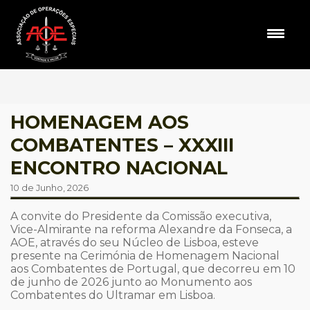
HOMENAGEM AOS
COMBATENTES – XXXIII
ENCONTRO NACIONAL
10 de Junho, 2026
A convite do Presidente da Comissão executiva,
Vice-Almirante na reforma Alexandre da Fonseca, a
AOE, através do seu Núcleo de Lisboa, esteve
presente na Cerimónia de Homenagem Nacional
aos Combatentes de Portugal, que decorreu em 10
de junho de 2026 junto ao Monumento aos
Combatentes do Ultramar em Lisboa.