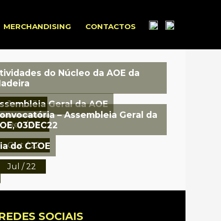
MERCHANDISING
CONTACTOS
tividades do Núcleo da AOE da
adeira
ssembleia Geral da AOE
Jan / 23
onvocatória – Assembleia Geral da
OE, 03DEC22
Dez / 22
ia do CTOE
Out / 22
Jul / 22
REDES SOCIAIS