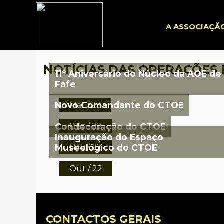
A ASSOCIAÇÃ
NOTÍCIAS DAS OPERAÇÕES 
11º Aniversário do Núcleo da AOE de
Fafe
Novo Comandante do CTOE
Mar / 23
Condecoração do CTOE
Dez / 22
Inauguração do Espaço
Museológico do CTOE
Nov / 22
Out / 22
CONTACTOS GERAIS