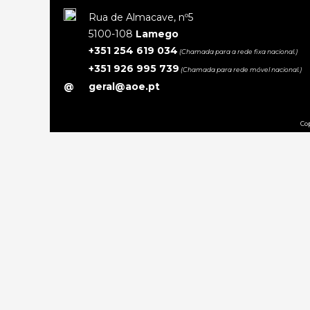
Rua de Almacave, nº5
5100-108
Lamego
+351 254 619 034
(Chamada para a rede fixa nacional.)
+351 926 995 739
(Chamada para rede móvel nacional.)
@
geral@aoe.pt
Cop