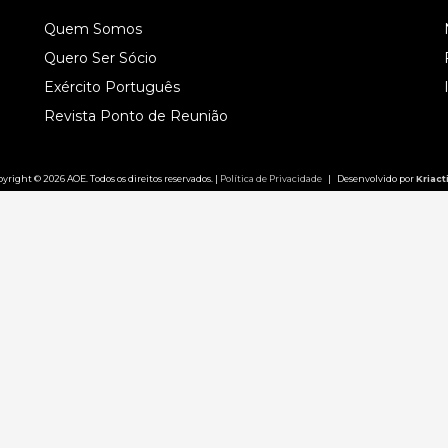
Quem Somos
Quero Ser Sócio
Exército Português
Revista Ponto de Reunião
yright © 2026 AOE. Todos os direitos reservados. |
Política de Privacidade
| Desenvolvido por
Kriact