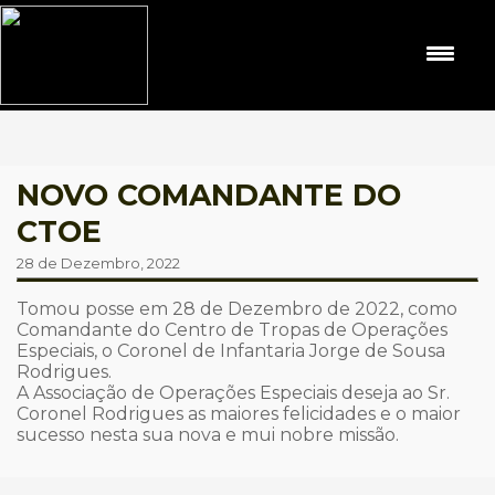
NOVO COMANDANTE DO
CTOE
28 de Dezembro, 2022
Tomou posse em 28 de Dezembro de 2022, como
Comandante do Centro de Tropas de Operações
Especiais, o Coronel de Infantaria Jorge de Sousa
Rodrigues.
A Associação de Operações Especiais deseja ao Sr.
Coronel Rodrigues as maiores felicidades e o maior
sucesso nesta sua nova e mui nobre missão.